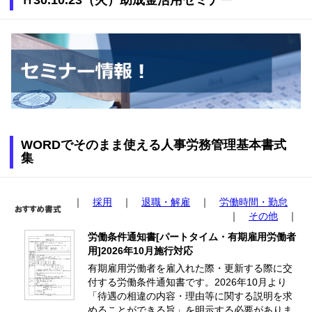
Ｈ30.10.23（火）助成金活用セミナー
WORDでそのまま使える人事労務管理基本書式
集
｜
採用
｜
退職・解雇
｜
労働時間・勤怠
｜
その他
｜
労働条件通知書[パートタイム・有期雇用労働者
用]2026年10月施行対応
有期雇用労働者を雇入れた際・更新する際に交
付する労働条件通知書です。2026年10月より
「待遇の相違の内容・理由等に関する説明を求
めることができる旨」を明示する必要がありま