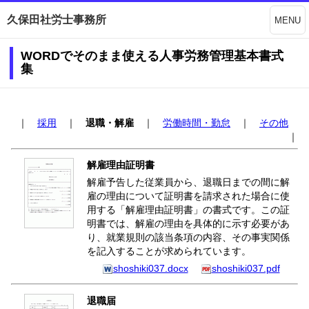
久保田社労士事務所
MENU
WORDでそのまま使える人事労務管理基本書式
集
｜
採用
｜
退職・解雇
｜
労働時間・勤怠
｜
その他
｜
解雇理由証明書
解雇予告した従業員から、退職日までの間に解
雇の理由について証明書を請求された場合に使
用する「解雇理由証明書」の書式です。この証
明書では、解雇の理由を具体的に示す必要があ
り、就業規則の該当条項の内容、その事実関係
を記入することが求められています。
shoshiki037.docx
shoshiki037.pdf
退職届