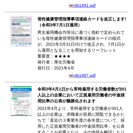
nlb1491.pdf
母性健康管理指導事項連絡カードを改正します!
（令和3年7月1日適用）
男女雇用機会均等法に基づく指針で定められて
いる母性健康管理指導事項連絡カードの様式
が、2021年3月31日付けで改正され、7月1日か
ら適用となることを周知するリーフレット
重要度：★★★★
発行者：厚生労働省
発行日：2021年4月
nlb1487.pdf
令和3年4月1日から常時雇用する労働者数が301
人以上の企業において正規雇用労働者の中途採
用比率の公表が義務化されます
2021年4月より、常時雇用する労働者が301人
以上の企業は、求職者が容易に閲覧できるかた
ちで「直近の３事業年度の各年度について、採
用した正規雇用労働者の中途採用比率」を公表
することが必要となり、その内容を解説したリ