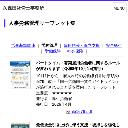
久保田社労士事務所
MENU
人事労務管理リーフレット集
｜
労働基準関連
｜
労務管理
｜
雇用均等・両立支援
｜
安全衛生
｜
労働保険
｜
社会保険
｜
パートタイム・有期雇用労働者に関するルール
が変わります（令和8年10月1日施行）
10月1日から、雇入れ時の労働条件明示事項の
追加、改正「同一労働同一賃金ガイドライン」
が施行されること等を案内したリーフレット
重要度：★★★★★
発行者：厚生労働省
発行日：2026年4月
nlb1676.pdf
最低賃金引き上げに伴う支援・後押しを強化し