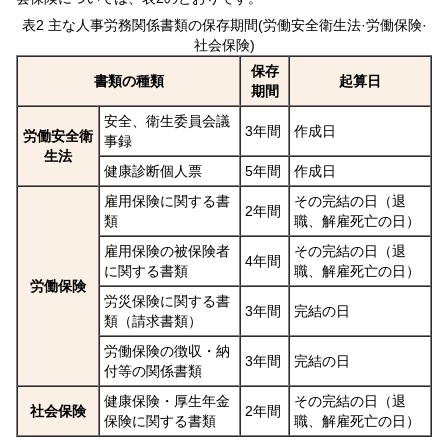
表2 主な人事労務関係書類の保存期間(労働安全衛生法·労働保険·
社会保険)
保存
書類の種類
起算日
期間
安全、衛生委員会議
3年間
作成日
労働安全衛
事録
生法
健康診断個人票
5年間
作成日
雇用保険に関する書
その完結の日（退
2年間
類
職、解雇死亡の日）
雇用保険の被保険者
その完結の日（退
4年間
に関する書類
職、解雇死亡の日）
労働保険
労災保険に関する書
3年間
完結の日
類（請求書類）
労働保険の徴収・納
3年間
完結の日
付等の関係書類
健康保険・厚生年金
その完結の日（退
社会保険
2年間
保険に関する書類
職、解雇死亡の日）