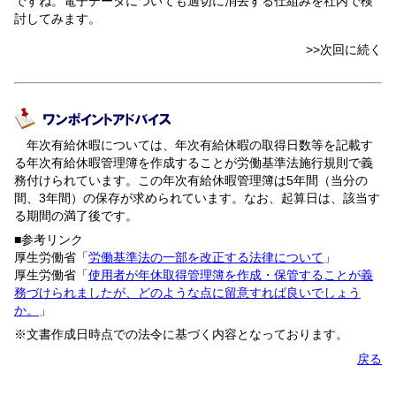
ですね。電子データについても適切に消去する仕組みを社内で検
討してみます。
>>次回に続く
年次有給休暇については、年次有給休暇の取得日数等を記載す
る年次有給休暇管理簿を作成することが労働基準法施行規則で義
務付けられています。この年次有給休暇管理簿は5年間（当分の
間、3年間）の保存が求められています。なお、起算日は、該当す
る期間の満了後です。
■参考リンク
厚生労働省「
労働基準法の一部を改正する法律について
」
厚生労働省「
使用者が年休取得管理簿を作成・保管することが義
務づけられましたが、どのような点に留意すれば良いでしょう
か。
」
※文書作成日時点での法令に基づく内容となっております。
戻る