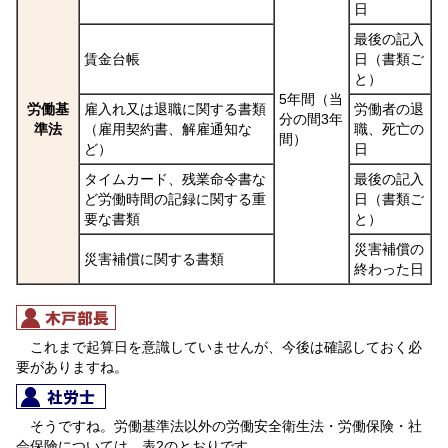
日
最後の記入
賃金台帳
日（書類ご
と）
5年間（当
労働基
雇入れ又は退職に関する書類
労働者の退
分の間3年
準法
（雇用契約書、解雇通知な
職、死亡の
間）
ど）
日
タイムカード、残業命令書な
最後の記入
ど労働時間の記録に関する重
日（書類ご
要な書類
と）
災害補償の
災害補償に関する書類
終わった日
これまで起算日を意識していませんが、今後は確認しておく必
要がありますね。
そうですね。労働基準法以外の労働安全衛生法・労働保険・社
会保険については、表2のとおりです。