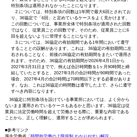
特別条項は適用されなかったことになります。
2.については、特別条項の回数は1年間で最大6回とされてお
り、36協定で「6回」と定めているケースをよく見かけます。
この回数については、事業所全体で特別条項が適用された回数
ではなく、従業員ごとの回数です。そのため、従業員ごとに6
回を超えないように管理することになります。
3.については、36協定の有効期間である1年間において遵守
することとの誤解があります。これは、36協定の有効期間に左
右されることなく、前後の36協定の有効期間をまたいで適用さ
れます。そのため、36協定の有効期間が2026年4月1日から
2027年3月31日までで、例えば合計時間数を1ヶ月90時間と締
結していたとすると、2027年3月の合計時間が90時間であった
場合、2027年4月の合計時間は70時間以下とする必要がありま
す。なお、これは36協定の時間数は遵守した上で、さらに遵守
すべき内容になります。
36協定に特別条項を設けている事業所においては、よく分から
ないまま運用されているケースもあるかと思います。36協定は従
業員に法定労働時間を超えて労働させる際に、重要な内容である
ことから、正しく理解し、運用することが求められます。
■参考リンク
厚生労働省「
時間外労働の上限規制 わかりやすい解説
」