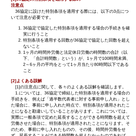
注意点
36協定に設けた特別条項を適用する際には、以下の3点につ
いて注意が必要です。
36協定で協定した特別条項を適用する場合の手続きを確
実に行うこと
特別条項を適用する回数が36協定で協定した回数を超え
ないこと
1ヶ月の時間外労働と法定休日労働の時間数の合計（以
下、「合計時間数」という）が、1ヶ月で100時間未満、
2～6ヶ月の平均をとって1ヶ月当たり80時間以下である
こと
[2]よくある誤解
[1]の注意点に関して、各々のよくある誤解を確認します。
1.については、36協定で締結した特別条項を適用する場合の
手続きを、例えば「過半数代表者に対する事前申し入れ」とし
た場合に、事前に申し入れた時点で、特別条項が適用されたこ
とになると勘違いしていることがあります。これについては、
実際に一般条項で定めた延長することができる時間数を超えて
労働させた場合に、特別条項が適用されたことになります。そ
のため、事前に申し入れたものの、その後、時間外労働をせ
ず、延長することができる時間数を超えなかったのであれば、