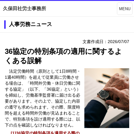
久保田社労士事務所
MENU
人事労務ニュース
文書作成日：2026/07/07
36協定の特別条項の適用に関するよ
くある誤解
法定労働時間（原則として1日8時間・
1週40時間）を超えて従業員に労働させ
る場合は、「時間外労働・休日労働に関
する協定」（以下、「36協定」という）
を締結し、労働基準監督署に届け出る必
要があります。その上で、協定した内容
の遵守も求められます。その際、限度時
間を超える時間外労働が見込まれること
で、特別条項を設け適用する際には、以
下の点を確認しなければなりません。
[1]36協定の特別条項を適用する際の