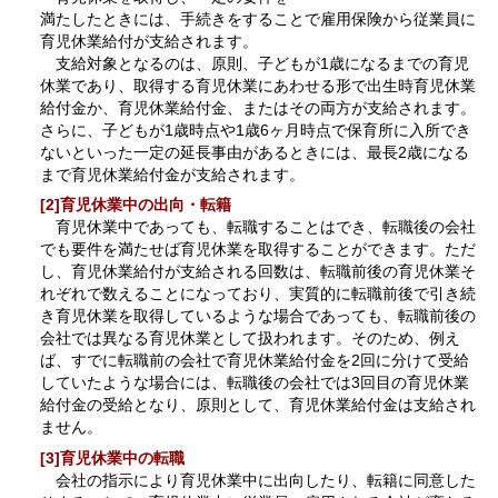
満たしたときには、手続きをすることで雇用保険から従業員に
育児休業給付が支給されます。
支給対象となるのは、原則、子どもが1歳になるまでの育児
休業であり、取得する育児休業にあわせる形で出生時育児休業
給付金か、育児休業給付金、またはその両方が支給されます。
さらに、子どもが1歳時点や1歳6ヶ月時点で保育所に入所でき
ないといった一定の延長事由があるときには、最長2歳になる
まで育児休業給付金が支給されます。
[2]育児休業中の出向・転籍
育児休業中であっても、転職することはでき、転職後の会社
でも要件を満たせば育児休業を取得することができます。ただ
し、育児休業給付が支給される回数は、転職前後の育児休業そ
れぞれで数えることになっており、実質的に転職前後で引き続
き育児休業を取得しているような場合であっても、転職前後の
会社では異なる育児休業として扱われます。そのため、例え
ば、すでに転職前の会社で育児休業給付金を2回に分けて受給
していたような場合には、転職後の会社では3回目の育児休業
給付金の受給となり、原則として、育児休業給付金は支給され
ません。
[3]育児休業中の転職
会社の指示により育児休業中に出向したり、転籍に同意した