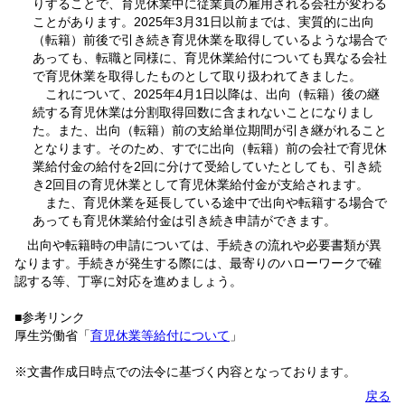
りすることで、育児休業中に従業員の雇用される会社が変わる
ことがあります。2025年3月31日以前までは、実質的に出向
（転籍）前後で引き続き育児休業を取得しているような場合で
あっても、転職と同様に、育児休業給付についても異なる会社
で育児休業を取得したものとして取り扱われてきました。
これについて、2025年4月1日以降は、出向（転籍）後の継
続する育児休業は分割取得回数に含まれないことになりまし
た。また、出向（転籍）前の支給単位期間が引き継がれること
となります。そのため、すでに出向（転籍）前の会社で育児休
業給付金の給付を2回に分けて受給していたとしても、引き続
き2回目の育児休業として育児休業給付金が支給されます。
また、育児休業を延長している途中で出向や転籍する場合で
あっても育児休業給付金は引き続き申請ができます。
出向や転籍時の申請については、手続きの流れや必要書類が異
なります。手続きが発生する際には、最寄りのハローワークで確
認する等、丁寧に対応を進めましょう。
■参考リンク
厚生労働省「
育児休業等給付について
」
※文書作成日時点での法令に基づく内容となっております。
戻る