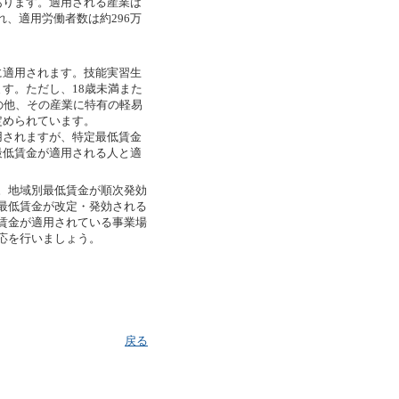
あります。適用される産業は
され、適用労働者数は約296万
適用されます。技能実習生
す。ただし、18歳未満また
の他、その産業に特有の軽易
定められています。
されますが、特定最低賃金
最低賃金が適用される人と適
。地域別最低賃金が順次発効
最低賃金が改定・発効される
賃金が適用されている事業場
応を行いましょう。
戻る