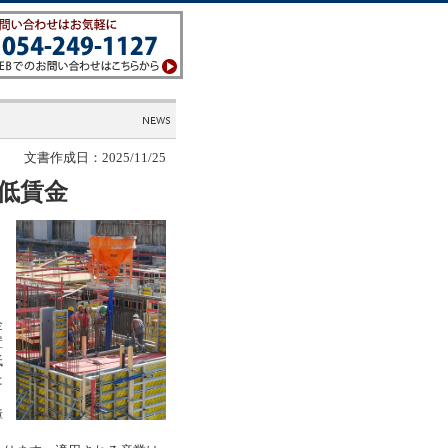
文書作成日：2025/11/25
低賃金
金
置
低
た
障
、