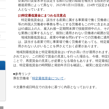
企業内の賃金水準を設定する際の労使の取組を補完する役割が
都道府県によって異なり、2025年3月31日現在、224件で設定
人となっています。
[2]特定最低賃金にまつわる注意点
特定最低賃金は、該当する産業に属する事業場で働く労働者に
等の外国人労働者や事務を専らとする労働者もこの中に含まれま
は65歳以上の人、雇入れ後一定期間未満で技能習得中の人、そ
な業務に従事する人など、個別に適用されない労働者の範囲が
地域別最低賃金は、産業や年齢を問わずすべての労働者に適用
は、該当する産業で同じ事業場で働く労働者であっても、特定
用されない人がいることを押さえておく必要があります。
地域別最低賃金と特定最低賃金はいずれか高い方が適用されます
されており、この対応で賃金の見直しを行った場合も、今後、特定
ことで、再度賃金の見直しが必要となる場合もあります。特定最低
は、特定最低賃金の時間額と発効年月日を確認し、確実に改定の対
■参考リンク
厚生労働省「
特定最低賃金について
」
※文書作成日時点での法令に基づく内容となっております。