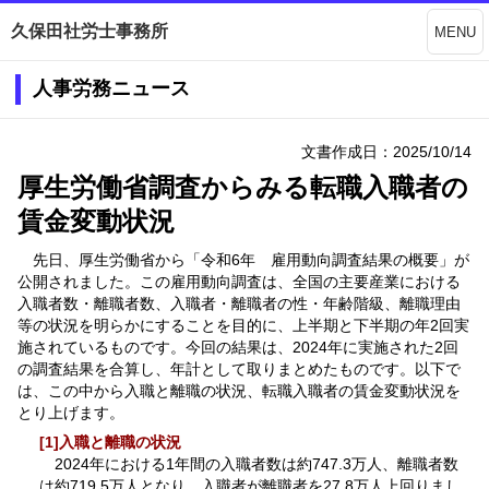
久保田社労士事務所
MENU
人事労務ニュース
文書作成日：2025/10/14
厚生労働省調査からみる転職入職者の
賃金変動状況
先日、厚生労働省から「令和6年 雇用動向調査結果の概要」が
公開されました。この雇用動向調査は、全国の主要産業における
入職者数・離職者数、入職者・離職者の性・年齢階級、離職理由
等の状況を明らかにすることを目的に、上半期と下半期の年2回実
施されているものです。今回の結果は、2024年に実施された2回
の調査結果を合算し、年計として取りまとめたものです。以下で
は、この中から入職と離職の状況、転職入職者の賃金変動状況を
とり上げます。
[1]入職と離職の状況
2024年における1年間の入職者数は約747.3万人、離職者数
は約719.5万人となり、入職者が離職者を27.8万人上回りまし