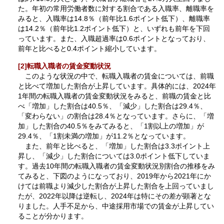
た。年初の常用労働者数に対する割合である入職率、離職率を
みると、入職率は14.8％（前年比1.6ポイント低下）、離職率
は14.2％（前年比1.2ポイント低下）と、いずれも前年を下回
っています。また、入職超過率は0.6ポイントとなっており、
前年と比べると0.4ポイント縮小しています。
[2]転職入職者の賃金変動状況
このような状況の中で、転職入職者の賃金については、前職
と比べて増加した割合が上昇しています。具体的には、2024年
1年間の転職入職者の賃金変動状況をみると、前職の賃金と比
べ「増加」した割合は40.5％、「減少」した割合は29.4％、
「変わらない」の割合は28.4％となっています。さらに、「増
加」した割合の40.5％をみてみると、「1割以上の増加」が
29.4％、「1割未満の増加」が11.2％となっています。
また、前年と比べると、「増加」した割合は3.3ポイント上
昇し、「減少」した割合については3.0ポイント低下していま
す。過去10年間の転職入職者の賃金変動状況別割合の推移をみ
てみると、下図のようになっており、2019年から2021年にか
けては前職より減少した割合が上昇した割合を上回っていまし
たが、2022年以降は逆転し、2024年は特にその差が顕著とな
りました。人手不足から、中途採用市場での賃金が上昇してい
ることが分かります。